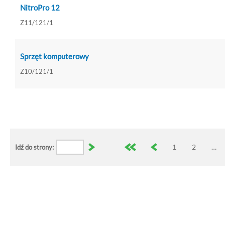
NitroPro 12
Z11/121/1
Sprzęt komputerowy
Z10/121/1
1
2
…
Idź do strony: