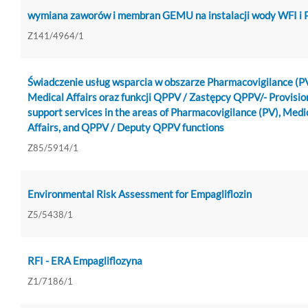
wymiana zaworów i membran GEMU na instalacji wody WFI i
Z141/4964/1
Świadczenie usług wsparcia w obszarze Pharmacovigilance (PV
Medical Affairs oraz funkcji QPPV / Zastępcy QPPV/- Provisio
support services in the areas of Pharmacovigilance (PV), Medi
Affairs, and QPPV / Deputy QPPV functions
Z85/5914/1
Environmental Risk Assessment for Empagliflozin
Z5/5438/1
RFI - ERA Empagliflozyna
Z1/7186/1