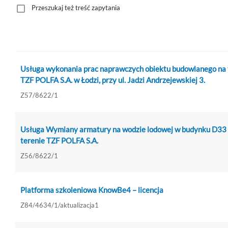
Przeszukaj też treść zapytania
Usługa wykonania prac naprawczych obiektu budowlanego na 
TZF POLFA S.A. w Łodzi, przy ul. Jadzi Andrzejewskiej 3.
Z57/8622/1
Usługa Wymiany armatury na wodzie lodowej w budynku D33
terenie TZF POLFA S.A.
Z56/8622/1
Platforma szkoleniowa KnowBe4 – licencja
Z84/4634/1/aktualizacja1