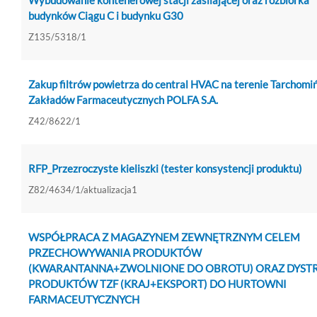
Wybudowanie kontenerowej stacji zasilającej oraz rozbiórka
budynków Ciągu C i budynku G30
Z135/5318/1
Zakup filtrów powietrza do central HVAC na terenie Tarchomi
Zakładów Farmaceutycznych POLFA S.A.
Z42/8622/1
RFP_Przezroczyste kieliszki (tester konsystencji produktu)
Z82/4634/1/aktualizacja1
WSPÓŁPRACA Z MAGAZYNEM ZEWNĘTRZNYM CELEM
PRZECHOWYWANIA PRODUKTÓW
(KWARANTANNA+ZWOLNIONE DO OBROTU) ORAZ DYSTR
PRODUKTÓW TZF (KRAJ+EKSPORT) DO HURTOWNI
FARMACEUTYCZNYCH