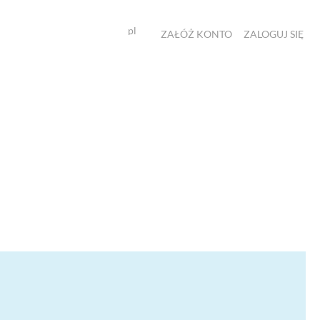
pl
ZAŁÓŻ KONTO
ZALOGUJ SIĘ