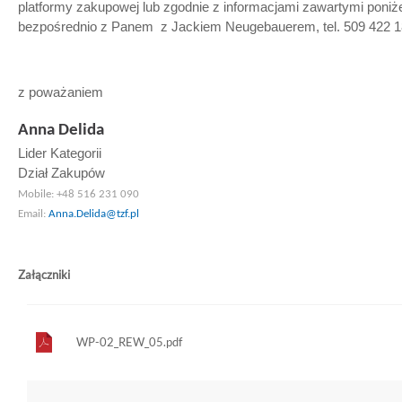
platformy zakupowej lub zgodnie z informacjami zawartymi poniżej 
bezpośrednio z Panem z Jackiem Neugebauerem, tel. 509 422 
z poważaniem
Anna Delida
Lider Kategorii
Dział Zakupów
Mobile:
+48 516 231 090
Email:
Anna.Delida@tzf.pl
Załączniki
WP-02_REW_05.pdf