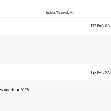
Indeks/Nr produktu
TZF Polfa S.A
TZF Polfa S.A
(wykonanie I p. 2027r)