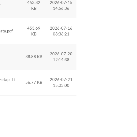
453.82
2026-07-15
f
KB
14:56:36
453.69
2026-07-16
rata.pdf
KB
08:36:21
2026-07-20
38.88 KB
12:14:38
etap II i
2026-07-21
56.77 KB
15:03:00